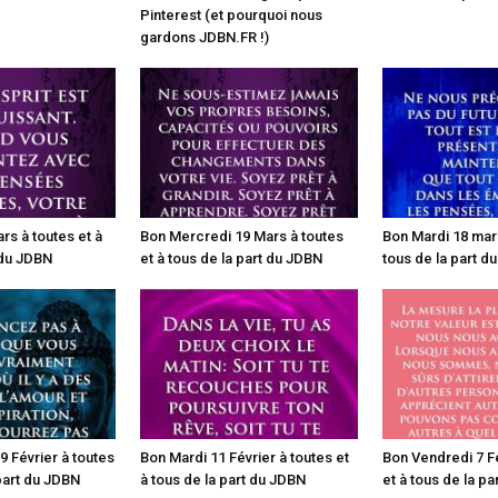
Pinterest (et pourquoi nous
gardons JDBN.FR !)
rs à toutes et à
Bon Mercredi 19 Mars à toutes
Bon Mardi 18 mars
 du JDBN
et à tous de la part du JDBN
tous de la part d
 Février à toutes
Bon Mardi 11 Février à toutes et
Bon Vendredi 7 Fé
 part du JDBN
à tous de la part du JDBN
et à tous de la p