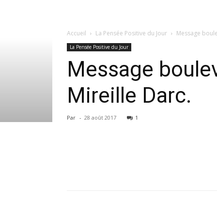
Accueil
La Pensée Positive du Jour
Message boulev
La Pensée Positive du Jour
Message boulev
Mireille Darc.
Par
-
28 août 2017
1