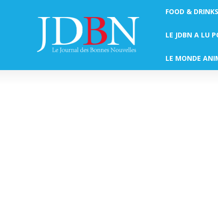
FOOD & DRINK
LE JDBN A LU 
LE MONDE ANI