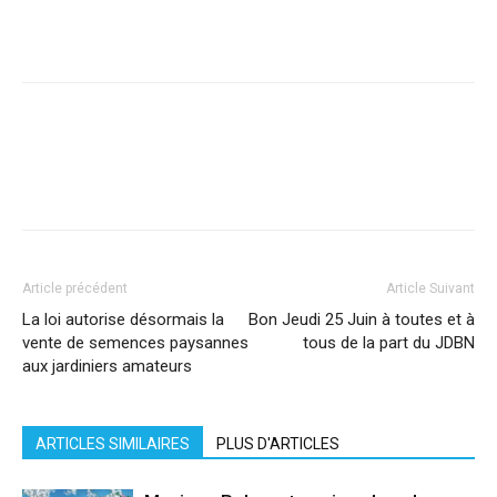
Facebook
X
Pinterest
WhatsApp
Linkedi
Article précédent
Article Suivant
La loi autorise désormais la
Bon Jeudi 25 Juin à toutes et à
vente de semences paysannes
tous de la part du JDBN
aux jardiniers amateurs
ARTICLES SIMILAIRES
PLUS D'ARTICLES