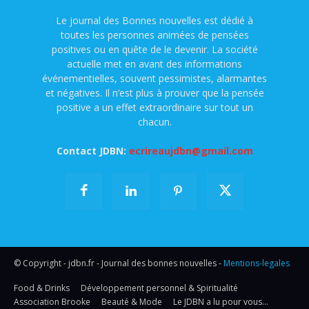
Le journal des Bonnes nouvelles est dédié à
toutes les personnes animées de pensées
positives ou en quête de le devenir. La société
actuelle met en avant des informations
événementielles, souvent pessimistes, alarmantes
et négatives. Il n’est plus à prouver que la pensée
positive a un effet extraordinaire sur tout un
chacun.
Contact JDBN:
ecrireaujdbn@gmail.com
© Copyright - jdbn.fr - Journal des bonnes nouvelles -
Mentions-legales
Food & Drinks
Développement personnel & Spiritualité
Association Brooke
Beauté & Mode
Le JDBN a lu pour vous…