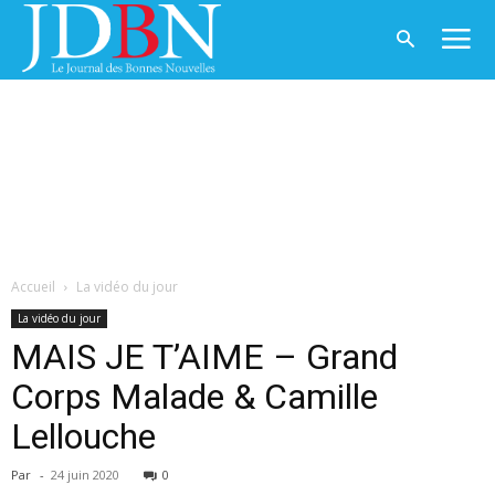
Accueil
La vidéo du jour
La vidéo du jour
MAIS JE T’AIME – Grand
Corps Malade & Camille
Lellouche
Par
-
24 juin 2020
0