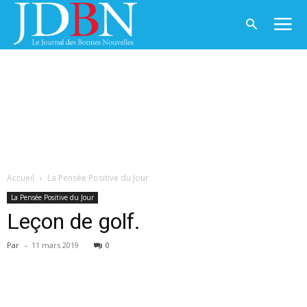
Accueil
La Pensée Positive du Jour
La Pensée Positive du Jour
Leçon de golf.
Par
-
11 mars 2019
0