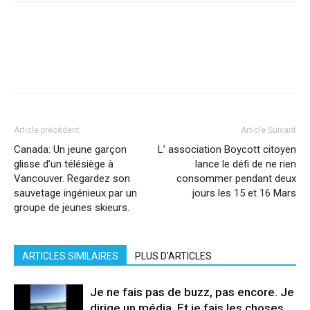
Facebook
X
Pinterest
WhatsApp
Linkedi
Article précédent
Article Suivant
Canada: Un jeune garçon
L’ association Boycott citoyen
glisse d’un télésiège à
lance le défi de ne rien
Vancouver. Regardez son
consommer pendant deux
sauvetage ingénieux par un
jours les 15 et 16 Mars
groupe de jeunes skieurs.
ARTICLES SIMILAIRES
PLUS D'ARTICLES
Je ne fais pas de buzz, pas encore. Je
dirige un média. Et je fais les choses