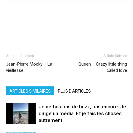
Facebook
X
Pinterest
WhatsApp
Linkedi
Article précédent
Article Suivant
Jean-Pierre Mocky – La
Queen – Crazy little thing
vieillesse
called love
ARTICLES SIMILAIRES
PLUS D'ARTICLES
Je ne fais pas de buzz, pas encore. Je
dirige un média. Et je fais les choses
autrement.