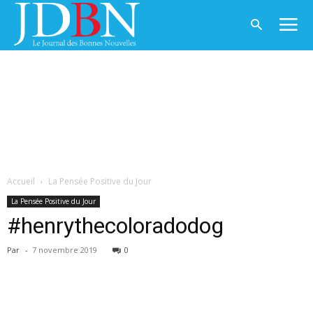
Accueil
La Pensée Positive du Jour
La Pensée Positive du Jour
#henrythecoloradodog
Par
-
7 novembre 2019
0