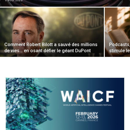
Comment Robert Bilott a sauvé des millions
Podcasts, 
de vies… en osant défier le géant DuPont
stimule l