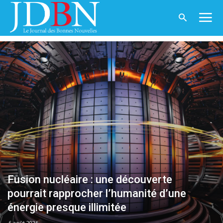
Accueil
Sciences & Technologies
Page 3
SCIENCES & TECHNOLOGIES
Fusion nucléaire : une découverte
pourrait rapprocher l’humanité d’une
énergie presque illimitée
6 août 2026