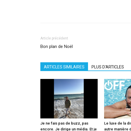
Facebook
X
Pinterest
What
Article précédent
Bon plan de Noël
ARTICLES SIMILAIRES
PLUS D'ARTICLES
Je ne fais pas de buzz, pas
Le luxe de la di
encore. Je dirige un média. Et je
autre manière d