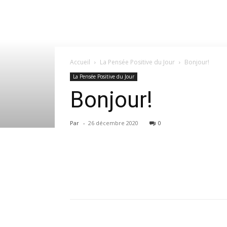
Accueil
La Pensée Positive du Jour
Bonjour!
La Pensée Positive du Jour
Bonjour!
Par
-
26 décembre 2020
0