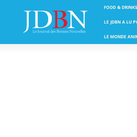
FOOD & DRINK
LE JDBN A LU 
LE MONDE ANI