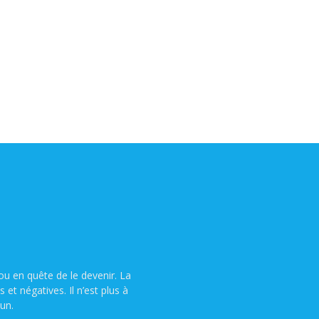
u en quête de le devenir. La
t négatives. Il n’est plus à
un.