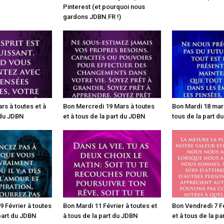
Pinterest (et pourquoi nous
gardons JDBN.FR !)
rs à toutes et à
Bon Mercredi 19 Mars à toutes
Bon Mardi 18 mars
 du JDBN
et à tous de la part du JDBN
tous de la part d
 Février à toutes
Bon Mardi 11 Février à toutes et
Bon Vendredi 7 Fé
 part du JDBN
à tous de la part du JDBN
et à tous de la p