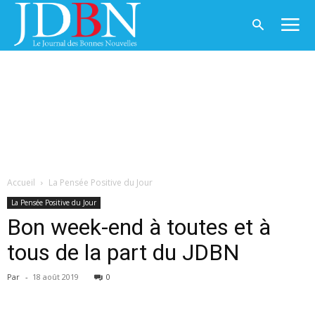
Accueil
La Pensée Positive du Jour
La Pensée Positive du Jour
Bon week-end à toutes et à
tous de la part du JDBN
Par
-
18 août 2019
0