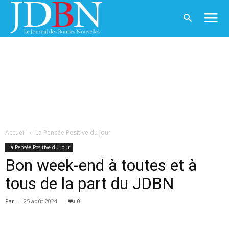
Accueil
La Pensée Positive du Jour
La Pensée Positive du Jour
Bon week-end à toutes et à
tous de la part du JDBN
Par
-
25 août 2024
0