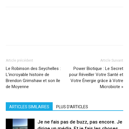
Facebook
X
Pinterest
WhatsApp
Linkedi
Article précédent
Article Suivant
Le Robinson des Seychelles :
Power Biotique : Le Secret
L’incroyable histoire de
pour Réveiller Votre Santé et
Brendon Grimshaw et son île
Votre Énergie grâce à Votre
de Moyenne
Microbiote »
ARTICLES SIMILAIRES
PLUS D'ARTICLES
Je ne fais pas de buzz, pas encore. Je
dirige un média. Et je fais les choses