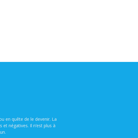
u en quête de le devenir. La
t négatives. Il n’est plus à
un.