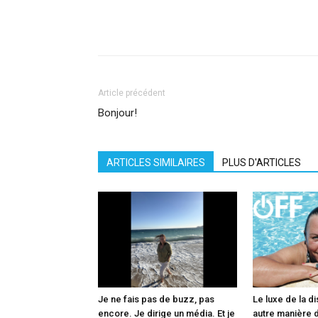
Facebook
X
Pinterest
What
Article précédent
Bonjour!
ARTICLES SIMILAIRES
PLUS D'ARTICLES
Je ne fais pas de buzz, pas
Le luxe de la di
encore. Je dirige un média. Et je
autre manière d