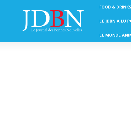
FOOD & DRINK
LE JDBN A LU 
LE MONDE ANI