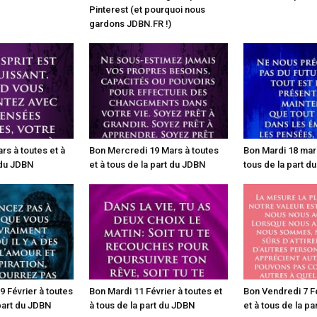
Pinterest (et pourquoi nous
gardons JDBN.FR !)
rs à toutes et à
Bon Mercredi 19 Mars à toutes
Bon Mardi 18 mars
 du JDBN
et à tous de la part du JDBN
tous de la part d
 Février à toutes
Bon Mardi 11 Février à toutes et
Bon Vendredi 7 Fé
 part du JDBN
à tous de la part du JDBN
et à tous de la p