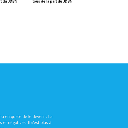
art du JDBN
tous de la part du JDBN
u en quête de le devenir. La
t négatives. Il n’est plus à