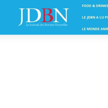
FOOD & DRINK
LE JDBN A LU 
LE MONDE ANI