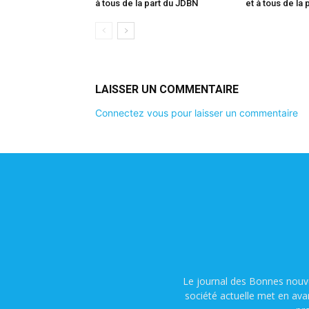
à tous de la part du JDBN
et à tous de la
LAISSER UN COMMENTAIRE
Connectez vous pour laisser un commentaire
Le journal des Bonnes nouve
société actuelle met en ava