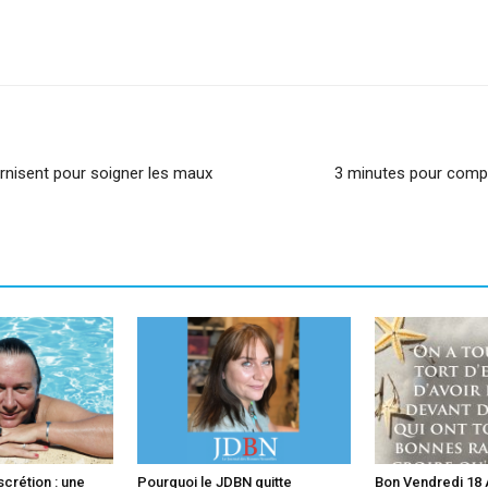
sApp
Linkedin
rnisent pour soigner les maux
3 minutes pour compr
scrétion : une
Pourquoi le JDBN quitte
Bon Vendredi 18 A