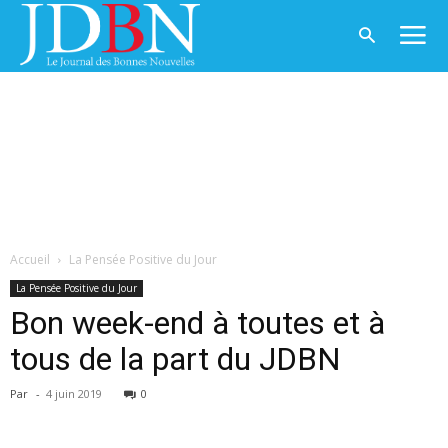
Accueil
La Pensée Positive du Jour
La Pensée Positive du Jour
Bon week-end à toutes et à
tous de la part du JDBN
Par
-
4 juin 2019
0