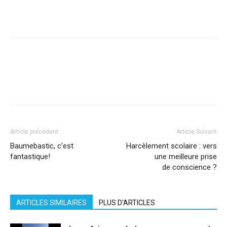
Facebook
X
Pinterest
WhatsApp
Linkedi
Article précédent
Article Suivant
Baumebastic, c’est
Harcèlement scolaire : vers
fantastique!
une meilleure prise
de conscience ?
ARTICLES SIMILAIRES
PLUS D'ARTICLES