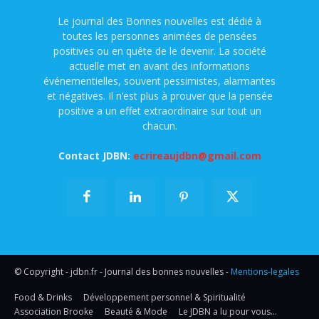
Le journal des Bonnes nouvelles est dédié à
toutes les personnes animées de pensées
positives ou en quête de le devenir. La société
actuelle met en avant des informations
événementielles, souvent pessimistes, alarmantes
et négatives. Il n’est plus à prouver que la pensée
positive a un effet extraordinaire sur tout un
chacun.
Contact JDBN:
ecrireaujdbn@gmail.com
© Copyright - jdbn.fr - Journal des bonnes nouvelles -
Mentions-legales
Food & Drinks
Développement personnel & Spiritualité
Association Brooke
Beauté & Mode
Le JDBN a lu pour vous…