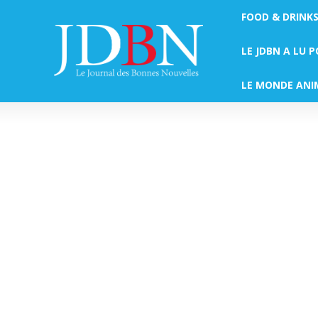
FOOD & DRINK
LE JDBN A LU 
LE MONDE ANI