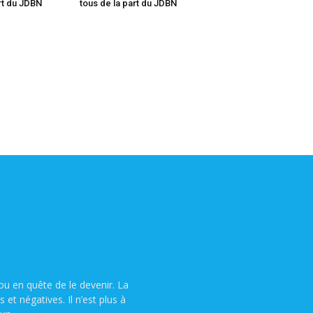
art du JDBN
tous de la part du JDBN
u en quête de le devenir. La
t négatives. Il n’est plus à