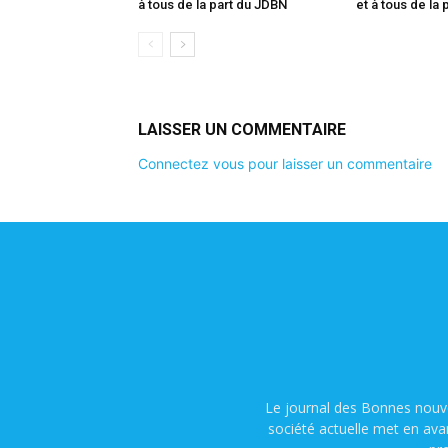
à tous de la part du JDBN
et à tous de la
LAISSER UN COMMENTAIRE
Connectez vous pour laisser un commentaire
Le journal des Bonnes nouve
société actuelle met en ava