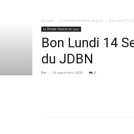
Accueil
La Pensée Positive du Jour
Bon Lundi 14 S
La Pensée Positive du Jour
Bon Lundi 14 Se
du JDBN
Par
-
14 septembre 2020
0