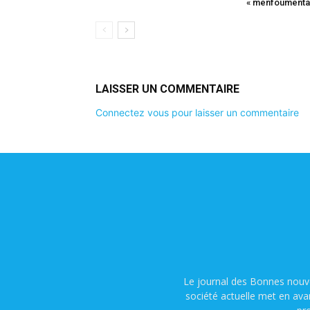
« menfoumentap
LAISSER UN COMMENTAIRE
Connectez vous pour laisser un commentaire
Le journal des Bonnes nouve
société actuelle met en ava