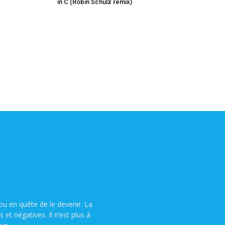
in C (Robin Schulz remix)
u en quête de le devenir. La
t négatives. Il n’est plus à