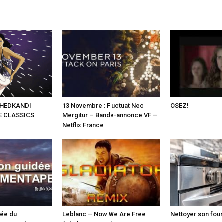
 HEDKANDI
13 Novembre : Fluctuat Nec
OSEZ!
E CLASSICS
Mergitur – Bande-annonce VF –
Netflix France
dée du
Leblanc – Now We Are Free
Nettoyer son four