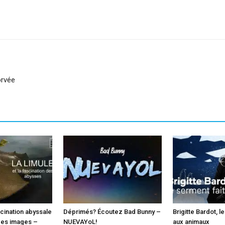
sApp
Linkedin
orvée
scination abyssale
Déprimés? Écoutez Bad Bunny –
Brigitte Bardot, l
des images –
NUEVAYoL!
aux animaux