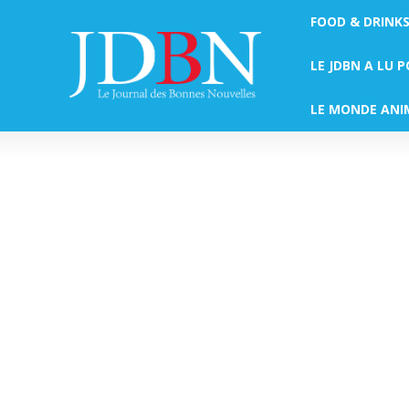
FOOD & DRINK
LE JDBN A LU 
LE MONDE ANI