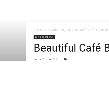
Accueil
La vidéo du jour
Beautiful Café Bar Music
La vidéo du jour
Beautiful Café 
Par
-
23 août 2019
0