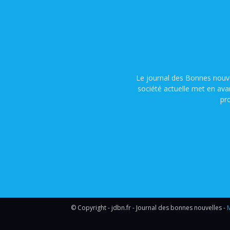
Le journal des Bonnes nouve
société actuelle met en ava
pr
© Copyright - jdbn.fr - Journal des bonnes nouvelles -
M