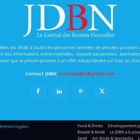
lles est dédié à toutes les personnes animées de pensées positives o
nt des informations événementielles, souvent pessimistes, alarmantes e
ouver que la pensée positive a un effet extraordinaire sur tout un chac
Contact JDBN:
ecrireaujdbn@gmail.com
Food & Drinks
Développement per
entions-legales
Beauté & Mode
Le JDBN a lu pou
Santé
Art, Mode & Spectacles