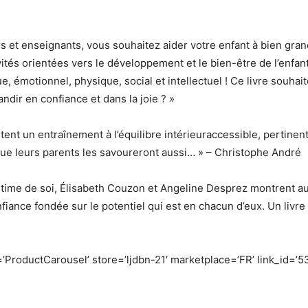
 et enseignants, vous souhaitez aider votre enfant à bien grand
ités orientées vers le développement et le bien-être de l’enfant,
émotionnel, physique, social et intellectuel ! Ce livre souhai
ndir en confiance et dans la joie ? »
ent un entraînement à l’équilibre intérieuraccessible, pertinent
que leurs parents les savoureront aussi… » – Christophe André
’estime de soi, Élisabeth Couzon et Angeline Desprez montrent
ance fondée sur le potentiel qui est en chacun d’eux. Un livre 
’ProductCarousel’ store=’ljdbn-21′ marketplace=’FR’ link_id=