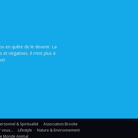
u en quête de le devenir. La
t négatives. Il n’est plus à
un.
sonnel & Spiritualité
Association Brooke
r vous…
Lifestyle
Nature & Environnement
Le Monde Animal