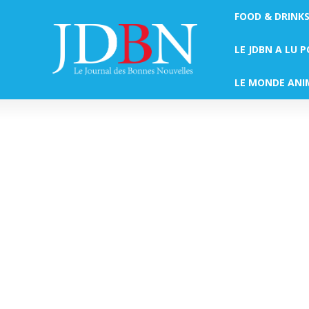
FOOD & DRINK
LE JDBN A LU 
LE MONDE ANI