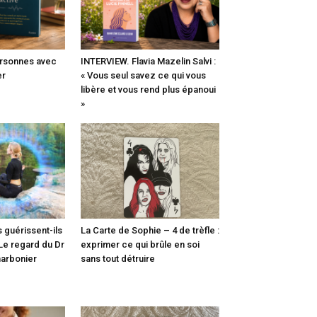
ersonnes avec
INTERVIEW. Flavia Mazelin Salvi :
er
« Vous seul savez ce qui vous
libère et vous rend plus épanoui
»
 guérissent-ils
La Carte de Sophie – 4 de trèfle :
 Le regard du Dr
exprimer ce qui brûle en soi
arbonier
sans tout détruire