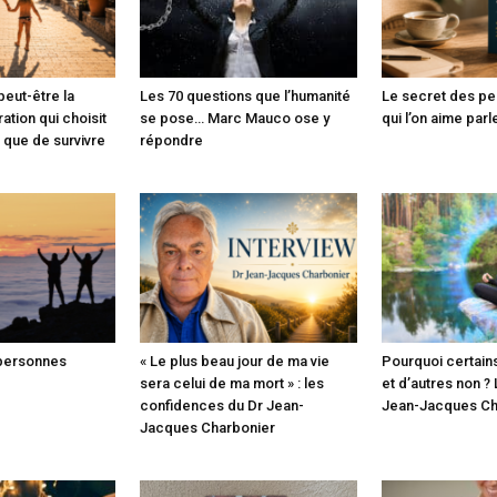
eut-être la
Les 70 questions que l’humanité
Le secret des p
tion qui choisit
se pose… Marc Mauco ose y
qui l’on aime parl
t que de survivre
répondre
 personnes
« Le plus beau jour de ma vie
Pourquoi certains
sera celui de ma mort » : les
et d’autres non ?
confidences du Dr Jean-
Jean-Jacques Ch
Jacques Charbonier