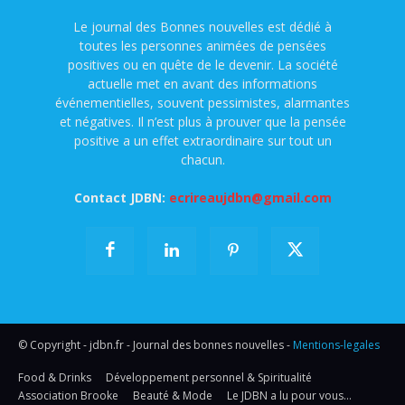
Le journal des Bonnes nouvelles est dédié à
toutes les personnes animées de pensées
positives ou en quête de le devenir. La société
actuelle met en avant des informations
événementielles, souvent pessimistes, alarmantes
et négatives. Il n’est plus à prouver que la pensée
positive a un effet extraordinaire sur tout un
chacun.
Contact JDBN:
ecrireaujdbn@gmail.com
© Copyright - jdbn.fr - Journal des bonnes nouvelles -
Mentions-legales
Food & Drinks
Développement personnel & Spiritualité
Association Brooke
Beauté & Mode
Le JDBN a lu pour vous…