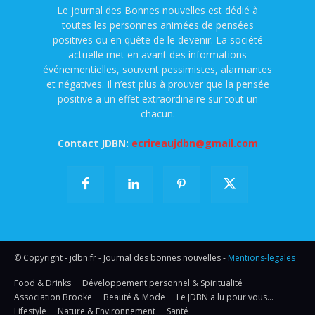
Le journal des Bonnes nouvelles est dédié à
toutes les personnes animées de pensées
positives ou en quête de le devenir. La société
actuelle met en avant des informations
événementielles, souvent pessimistes, alarmantes
et négatives. Il n’est plus à prouver que la pensée
positive a un effet extraordinaire sur tout un
chacun.
Contact JDBN:
ecrireaujdbn@gmail.com
© Copyright - jdbn.fr - Journal des bonnes nouvelles -
Mentions-legales
Food & Drinks
Développement personnel & Spiritualité
Association Brooke
Beauté & Mode
Le JDBN a lu pour vous…
Lifestyle
Nature & Environnement
Santé