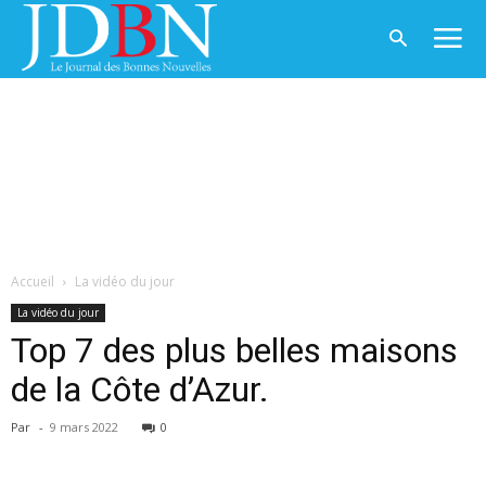
Accueil
La vidéo du jour
La vidéo du jour
Top 7 des plus belles maisons
de la Côte d’Azur.
Par
-
9 mars 2022
0