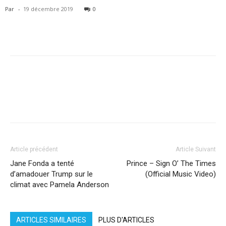
Par
-
19 décembre 2019
0
Facebook
X
Pinterest
WhatsApp
Linkedi
Article précédent
Article Suivant
Jane Fonda a tenté
Prince – Sign O’ The Times
d’amadouer Trump sur le
(Official Music Video)
climat avec Pamela Anderson
ARTICLES SIMILAIRES
PLUS D'ARTICLES