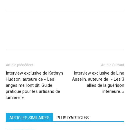
Facebook
X
Pinterest
WhatsApp
Linkedi
Article précédent
Article Suivant
Interview exclusive de Kathryn
Interview exclusive de Line
Hudson, auteure de « Les
Asselin, auteure de » Les 3
anges me l’ont dit. Guide
alliés de la guérison
pratique pour les artisans de
intérieure. »
lumière. »
ARTICLES SIMILAIRES
PLUS D'ARTICLES