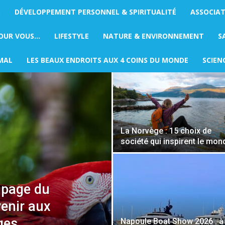
S
DÉVELOPPEMENT PERSONNEL & SPIRITUALITÉ
ASSOCIA
Page 11
 AUX 4 COINS DU MONDE
POUR VOUS…
LIFESTYLE
NATURE & ENVIRONNEMENT
S
MAL
LES BEAUX ENDROITS AUX 4 COINS DU MONDE
SCIEN
La Norvège : 15 choix de
société qui inspirent le mon
 page du
venir aux
ges
Napoule Boat Show 2026 : à