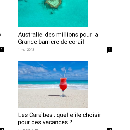
à
Australie: des millions pour la
Grande barrière de corail
1 mai 2018
1
1
Les Caraïbes : quelle île choisir
pour des vacances ?
13 mars 2018
2
2