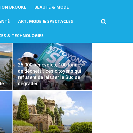
TION BROOKE
BEAUTÉ & MODE
DERNIER
ANTÉ
ART, MODE & SPECTACLES
CES & TECHNOLOGIES
25 000 bénévoles, 100 tonnes
de déchets : ces citoyens qui
refusent de laisser le Sud se
de
dégrader