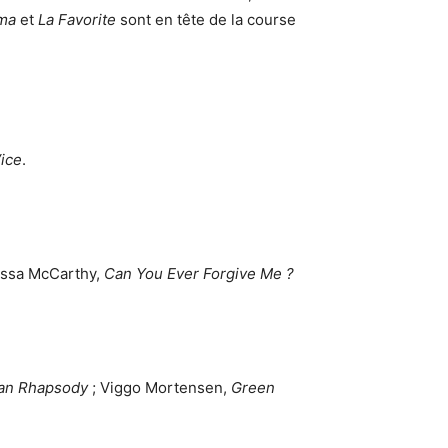
ma
et
La Favorite
sont en tête de la course
ice
.
issa McCarthy,
Can You Ever Forgive Me ?
an Rhapsody
; Viggo Mortensen,
Green