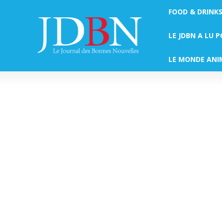
FOOD & DRINK
LE JDBN A LU 
LE MONDE ANI