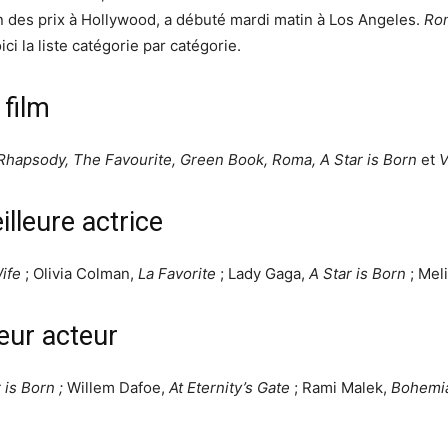
n des prix à Hollywood, a débuté mardi matin à Los Angeles.
Ro
i la liste catégorie par catégorie.
 film
hapsody, The Favourite, Green Book, Roma, A Star is Born
et
V
illeure actrice
ife
; Olivia Colman,
La Favorite
; Lady Gaga,
A Star is Born
; Mel
eur acteur
 is Born ;
Willem Dafoe,
At Eternity’s Gate
; Rami Malek,
Bohemi