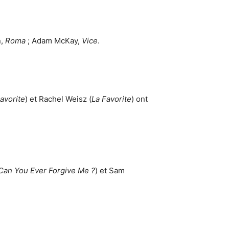
n,
Roma
; Adam McKay,
Vice
.
avorite
) et Rachel Weisz (
La Favorite
) ont
Can You Ever Forgive Me ?
) et Sam