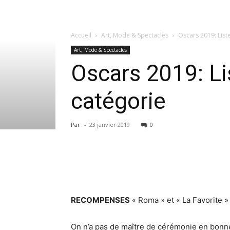
Accueil
Art, Mode & Spectacles
Oscars 2019: List
Art, Mode & Spectacles
Oscars 2019: L
catégorie
Par
-
23 janvier 2019
0
RECOMPENSES
« Roma » et « La Favorite 
On n’a pas de maître de cérémonie en bonn