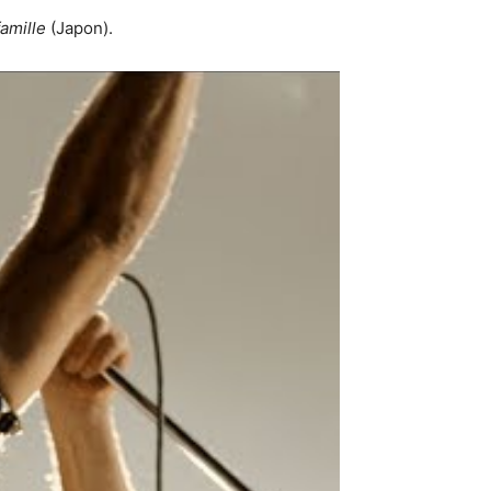
famille
(Japon).