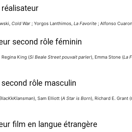
 réalisateur
owski,
Cold War
; Yorgos Lanthimos,
La Favorite
; Alfonso Cuaro
leur second rôle féminin
, Regina King (
Si Beale Street pouvait parler
), Emma Stone (
La F
r second rôle masculin
BlacKkKlansman
), Sam Elliott (
A Star is Born
), Richard E. Grant (
eur film en langue étrangère