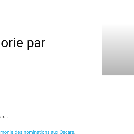
orie par
cun…
émonie des nominations aux Oscars
,