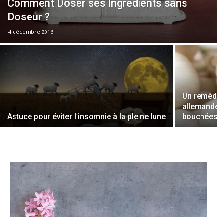
Comment Doser ses Ingrédients sans
Doseur ?
4 décembre 2016
Un remède
allemande
Astuce pour éviter l’insomnie à la pleine lune
bouchées 