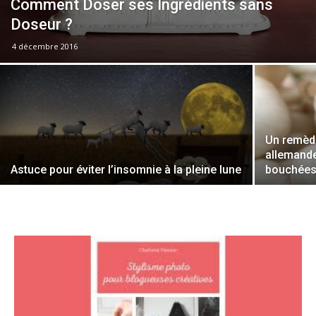
Comment Doser ses Ingrédients sans
Doseur ?
4 décembre 2016
Un remède
allemande
Astuce pour éviter l’insomnie à la pleine lune
bouchées 